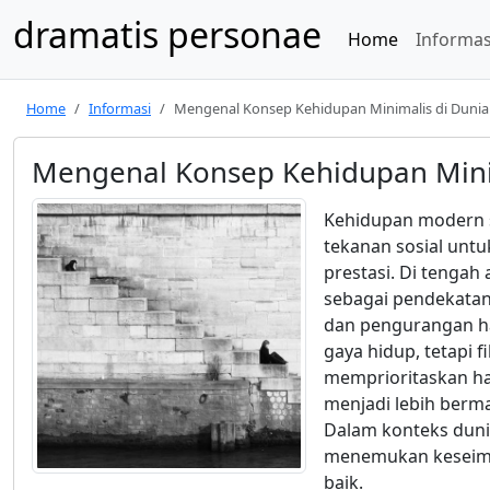
dramatis personae
Home
Informas
Home
Informasi
Mengenal Konsep Kehidupan Minimalis di Duni
Mengenal Konsep Kehidupan Mini
Kehidupan modern s
tekanan sosial untu
prestasi. Di tengah
sebagai pendekatan
dan pengurangan ha
gaya hidup, tetapi 
memprioritaskan ha
menjadi lebih berma
Dalam konteks dun
menemukan keseimba
baik.