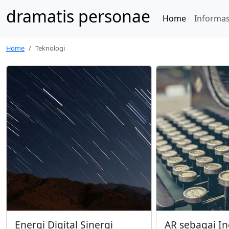
dramatis personae
Home
Informas
Home
Teknologi
Energi Digital Sinergi
AR sebagai In